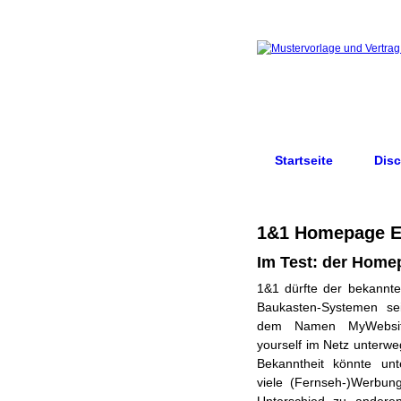
Startseite
Disc
1&1 Homepage Er
Im Test: der Hom
1&1 dürfte der bekannte
Homepages, die 1&1 
Baukasten-Systemen sei
bietet. Der Haken: Es gi
dem Namen MyWebsit
Version. Kostenlos ist hi
yourself im Netz unterwe
Testphase, die dann
Bekanntheit könnte un
gekündigt werden muss. 
viele (Fernseh-)Werbun
Kündigung, wird aus