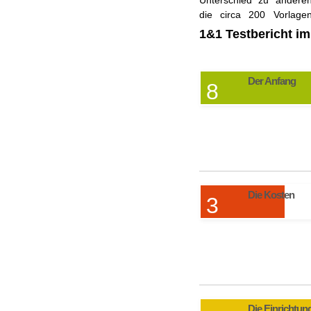
Unterschied zu anderen
automatisch eine z
die circa 200 Vorlage
1&1 Testbericht im
Der Anfang
8
Die Kosten
3
Die Einrichtun