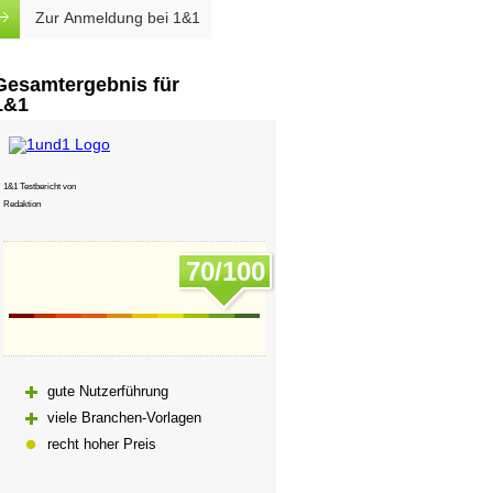
Zur Anmeldung bei 1&1
Gesamtergebnis für
1&1
1&1 Testbericht von
Redaktion
70
/
100
gute Nutzerführung
viele Branchen-Vorlagen
recht hoher Preis