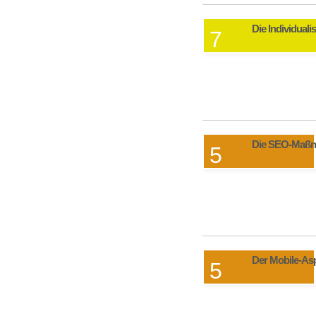
Die Individuali
7
Die SEO-Maß
5
Der Mobile-As
5