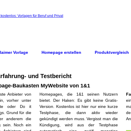
laimer Vorlage
Homepage erstellen
Produktvergleich
fahrung- und Testbericht
epage-Baukasten MyWebsite von 1&1
ste Anbieter von
seinen Nutzern
Fa
n, vorher unter
bt keine Gratis-
e
e oder Do it
er nur eine kurze
ma
gs. Grund für die
 aktiv wieder
de
ter anderem die
Vergisst man die
An
g sein. Noch ein
 der Testphase